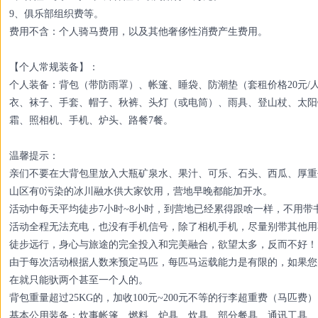
9、俱乐部组织费等。
费用不含：个人骑马费用，以及其他奢侈性消费产生费用。
【个人常规装备】：
个人装备：背包（带防雨罩）、帐篷、睡袋、防潮垫（套租价格20元/人
衣、袜子、手套、帽子、秋裤、头灯（或电筒）、雨具、登山杖、太阳
霜、照相机、手机、炉头、路餐7餐。
温馨提示：
亲们不要在大背包里放入大瓶矿泉水、果汁、可乐、石头、西瓜、厚重
山区有0污染的冰川融水供大家饮用，营地早晚都能加开水。
活动中每天平均徒步7小时~8小时，到营地已经累得跟啥一样，不用带
活动全程无法充电，也没有手机信号，除了相机手机，尽量别带其他用
徒步远行，身心与旅途的完全投入和完美融合，欲望太多，反而不好！
由于每次活动根据人数来预定马匹，每匹马运载能力是有限的，如果您
在就只能驮两个甚至一个人的。
背包重量超过25KG的，加收100元~200元不等的行李超重费（马匹费
基本公用装备：炊事帐篷、燃料、炉具、炊具、部分餐具、通讯工具、