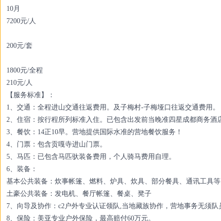
10月
7200元/人
200元/套
1800元/全程
210元/人
【服务标准】：
1、交通：全程进山交通往返费用。及子梅村-子梅垭口往返交通费用。
2、住宿：按行程所列标准入住。已包含出发前当晚准四星成都商务酒
3、餐饮：14正10早。营地提供国际水准的营地餐饮服务！
4、门票：包含贡嘎寺进山门票。
5、马匹：已包含马匹驮装备费用，个人骑马费用自理。
6、装备：
基本公共装备：炊事帐篷、燃料、炉具、炊具、部分餐具、通讯工具等
土豪公共装备：发电机、餐厅帐篷、餐桌、凳子
7、向导及协作：c2户外专业认证领队,当地藏族协作，营地事务无须
8、保险：美亚专业户外保险，最高赔付60万元。