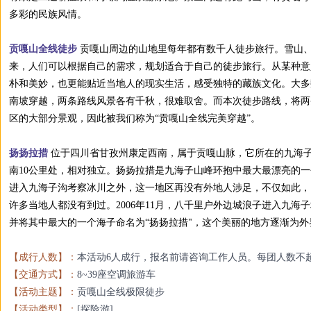
多彩的民族风情。
贡嘎山全线徒步
贡嘎山周边的山地里每年都有数千人徒步旅行。雪山
来，人们可以根据自己的需求，规划适合于自己的徒步旅行。从某种意
朴和美妙，也更能贴近当地人的现实生活，感受独特的藏族文化。大多
南坡穿越，两条路线风景各有千秋，很难取舍。而本次徒步路线，将两
区的大部分景观，因此被我们称为“贡嘎山全线完美穿越”。
扬扬拉措
位于四川省甘孜州康定西南，属于贡嘎山脉，它所在的九海
南10公里处，相对独立。扬扬拉措是九海子山峰环抱中最大最漂亮的
进入九海子沟考察冰川之外，这一地区再没有外地人涉足，不仅如此，
许多当地人都没有到过。2006年11月，八千里户外边城浪子进入九
并将其中最大的一个海子命名为“扬扬拉措"，这个美丽的地方逐渐为外
【成行人数】：
本活动6人成行，报名前请咨询工作人员。每团人数不超
【交通方式】：
8~39座空调旅游车
【活动主题】：
贡嘎山全线极限徒步
【活动类型】：
[探险游]