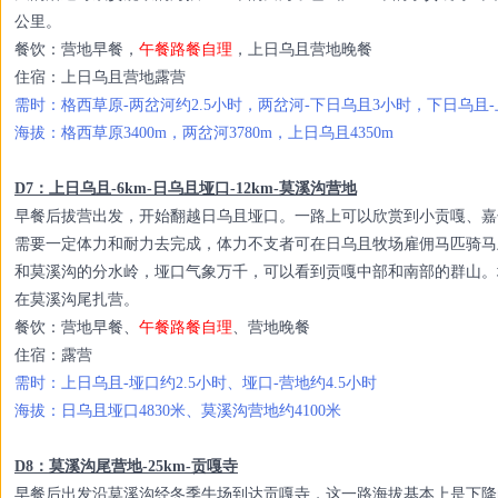
公里。
餐饮：营地早餐，
午餐路餐自理
，上日乌且营地晚餐
住宿：上日乌且营地露营
需时：格西草原-两岔河约2.5小时，两岔河-下日乌且3小时，下日乌且-
海拔：格西草原3400m，两岔河3780m，上日乌且4350m
D7：上日乌且-6km-日乌且垭口-12km-莫溪沟营地
早餐后拔营出发，开始翻越日乌且垭口。一路上可以欣赏到小贡嘎、嘉子
需要一定体力和耐力去完成，体力不支者可在日乌且牧场雇佣马匹骑马
和莫溪沟的分水岭，垭口气象万千，可以看到贡嘎中部和南部的群山。
在莫溪沟尾扎营。
餐饮：营地早餐、
午餐路餐自理
、营地晚餐
住宿：露营
需时：上日乌且-垭口约2.5小时、垭口-营地约4.5小时
海拔：日乌且垭口4830米、莫溪沟营地约4100米
D8：莫溪沟尾营地-25km-贡嘎寺
早餐后出发沿莫溪沟经冬季牛场到达贡嘎寺，这一路海拔基本上是下降的