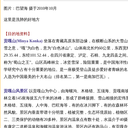
图片：巴望海 摄于2010年10月
这里是洗肺的好地方
【目的地资料】
贡嘎山(Minya Konka)
坐落在青藏高原东部边缘，在横断山系的大雪山
雪之意，“嘎”为白色，意为“白色冰山”。山体南北长约60公里，东西宽约
29.35.44，东经101.52.44，在四川省康定、泸定、石棉、九龙四县
称为“蜀山之王”。山区高峰林立，冰坚雪深，险阻重重，是中国海洋
学研究中占有十分重要的地位。是一座极受登山及徒步爱好者青睐的名山
入选为中国最美的十大名山（排名第二，第一是南加巴瓦）。
贡嘎山风景区
以贡嘎山为中心，由海螺沟、木格错、五须海、贡嘎南坡
林立着145座海拔五六千米的冰峰，形成了群峰簇拥、雪山相接的宏伟
木格错、五须海、人中海、巴旺海等，有的在冰川脚下，有的在森林环
然风貌。景区内垂直带谱十分明显，植被完整，生态环境原始，植物区系
二、三类保护的动物有20多种。景区内温泉点有数十处，水温介于40摄
有康定二道桥温泉和海螺沟温泉游泳池。景区内还有跑马山，有贡嘎寺