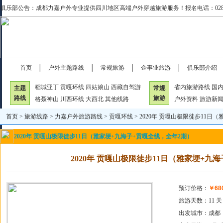
俱乐部公告：成都力嘉户外专业提供四川地区高端户外穿越旅游服务！报名电话：028-869520
首页
│
户外主题路线
│
常规旅游
│
企事业旅游
│
俱乐部介绍
稻城亚丁
贡嘎环线
四姑娘山
西藏自驾游
省内旅游路线
国
主题
常规
路线
旅游
格聂神山
川西环线
大西北
其他线路
户外资料
旅游新
首页
>
旅游线路
>
力嘉户外旅游路线
>
贡嘎环线
> 2020年 贡嘎山极限徒步11日
2020年 贡嘎山极限徒步11日（雅家埂+九海子+贡嘎全线，全年2期）
2020年 贡嘎山极限徒步11日（雅家埂+九
预订价格：
￥68
旅游天数：11 天
出发城市：成都