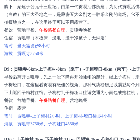
脚下，始建于公元十三世纪，由第一代贡嘎活佛所建，为历代贡嘎活佛
（白教）的三大圣地之一，是藏密五大金刚之一胜乐金刚的道场。它不
拍摄地点之一，在这里终于可以不用露营了。
餐饮：营地早餐、
午餐路餐自理
、贡嘎寺晚餐
住宿：贡嘎寺（木板床，没电，没干净被子，无淋浴）
需时：当天需徒步8小时
海拔：贡嘎寺3750米
D9：贡嘎寺-6km-上子梅村-8km（乘车）-子梅垭口-8km（乘车）-上
早餐后离开贡嘎寺，先是一段下降再开始陡峭的爬升，经上子梅村，来
子梅垭口，在这里看贡嘎有绝佳的视角。那种气势磅礴足以震撼每个到
下山返回子梅村住宿。子梅村到子梅垭口往返交通为小面包或拖拉机，
餐饮：营地早餐、
午餐路餐自理
、营地晚餐
住宿：露营
需时：贡嘎寺-上子梅村2小时、上子梅村-垭口徒步4小时
海拔：贡嘎寺3750米、子梅垭口4550米
D10：上子梅村-2km-下子梅村-11km-巴望海-7km-公路出口-25km-草