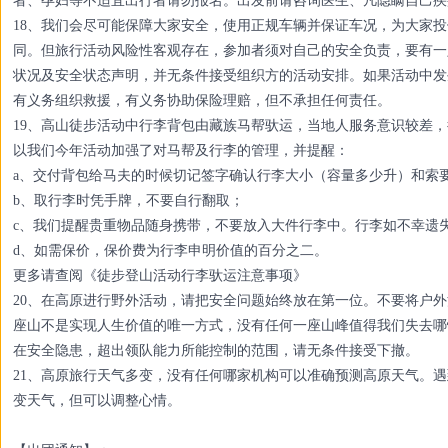
者、孕妇等不适宜出行者请勿报名。出发前请咨询医生、凡隐瞒自己疾
18、我们会尽可能保障大家安全，使用正规车辆并保证车况，为大家
同。但旅行活动风险性客观存在，参加者须对自己的安全负责，要有一
状况及安全状态声明，并无条件接受组织方的活动安排。如果活动中发
有义务组织救援，有义务协助保险理赔，但不承担任何责任。
19、高山徒步活动中行李背包由藏族马帮驮运，当地人服务意识较差
以我们今年活动加强了对马帮及行李的管理，并提醒：
a、交付背包给马夫的时候切记签字确认行李大小（容量多少升）和索
b、取行李时凭手牌，不要自行翻取；
c、我们提醒贵重物品随身携带，不要放入大件行李中。行李如不幸遗失
d、如需保价，保价费为行李申明价值的百分之二。
更多请查阅《徒步登山活动行李驮运注意事项》
20、在高原进行野外活动，请把安全问题始终放在第一位。不要将户
座山不是实现人生价值的唯一方式，没有任何一座山峰值得我们失去哪
在安全隐患，超出领队能力所能控制的范围，请无条件接受下撤。
21、高原旅行天气多变，没有任何哪家机构可以准确预测高原天气。
变天气，但可以调整心情。