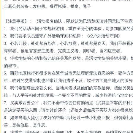
土豪公共装备：发电机、餐厅帐篷、餐桌、凳子
【注意事项】：（活动报名确认，即默认为已清楚阅读并同意以下注意
1、我们的活动不同于常规旅游团，重在全身心的体验，对参加队员的
2、我们要求队员遵守户外活动守则和纪律：《c2户外活动守则》
3、心若计较，处处都有怨言；心若放宽，处处都是春天。我们不歧视
障碍者、被迫害妄想症患者、完美主义者、抑郁者、自闭症患者。
4、轻松愉快的心情和彼此信任关系的默契，是活动愉快的关键步骤。
的城市。
5、西部地区旅行有很多你在繁华城市无法理解无法容忍的事：硬件方
生，临时的交通管制也经常让我们措手不及；软件方面是当地人的服务
6、我们希望尊重原著文化、当地风俗以及他们的宗教信仰。接触另类
统，与人平等相处才能发现一个完全不同的世界，减少旅游给当地文化
7、买卖东西要公平，我们不会带你去任何购物点（尤其是宰客的那种
是决定要买的东西，请勿讨价还价（还价之后如果不买双方都会很尴尬
8、如果当地人提供了友好的帮助可以还以一些小礼物回报，但馈赠礼
善，是拉仇恨，是作恶。
9、注重文明和环保：保持车内的卫生，不要车窗抛物，保护景区的环