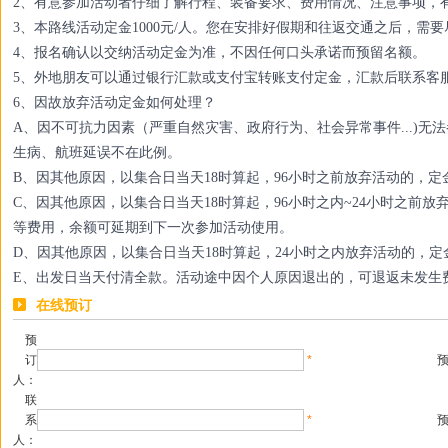
2、有意参加活动者仔细了解行程、装备要求、费用情况、注意事项，
3、本路线活动定金1000元/人。您在安排好假期和往返交通之后，需
4、报名确认以交纳活动定金为准，不因任何口头承诺而预留名额。
5、外地朋友可以通过银行汇款或支付宝转账支付定金，汇款后联系客
6、因故放弃活动定金如何处理？
A、因不可抗力因素（严重自然灾害、政府行为、社会异常事件...)
生病、航班延误不在此例。
B、因其他原因，以集合日当天18时算起，96小时之前放弃活动的，
C、因其他原因，以集合日当天18时算起，96小时之内~24小时之前
等费用，余额可延期到下一次参加活动使用。
D、因其他原因，以集合日当天18时算起，24小时之内放弃活动的，定
E、出发日当天付清全款。活动途中因个人原因退出的，可退返未发生
在线预订
预
订
*
人：
联
系
*
人：