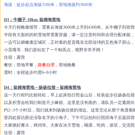
海拔：徒步起点海拔3180米，营地海拔约3600米
D3：
牛棚子-18km-翁姆海营地
今天行程略微艰苦，需要从海拔3600米上升到4300米。从牛棚子到宿
半段有大面积的积雪地带需要穿越，请一定注意时间和合理分配体能，避
一边可以俯瞰康定城区，正对着的是贡嘎东北部连绵的五色海子群山，
小贡嘎等...我们是站在了一个制高点，视野非常开阔！
住宿：露营
餐饮：营地早餐
，路餐自理，
营地晚餐
需时：全程徒步约需6~8小时
D4：
翁姆海营地－扬扬拉措－翁姆海营地
这一天行程约比较轻松，早上起床拍日照金山后，轻装徒步往扬扬拉措
以及积雪会给我们制造不少麻烦。这里是没有路的，请队员一定紧跟向
约2~3个小时后，我们就来到扬扬拉措的湖边。这里无论从那个角度
里四处探访那还没取名字的小海子。下午可以拍到日照田海子后返回营
大家烧好篝火，烤鸡等。大家在冰天雪地，喝酒，吃肉，谈笑，交流照片，看
住宿：露营