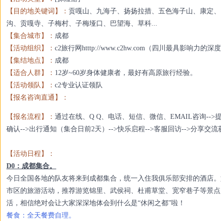
【目的地关键词】：
贡嘎山、九海子、扬扬拉措、五色海子山、康定、
沟、贡嘎寺、子梅村、子梅垭口、巴望海、草科...
【集合城市】：
成都
【活动组织】：
c2旅行网htttp://www.c2hw.com（四川最具
【集结地点】：
成都
【适合人群】：
12岁~60岁身体健康者，最好有高原旅行经验。
【活动领队】：
c2专业认证领队
【报名咨询直通】：
【报名流程】：
通过在线、Q Q、电话、短信、微信、EMAIL咨询-->提
确认-->出行通知（集合日前2天）-->快乐启程-->客服回访-->分享交
【活动日程】：
D0：成都集合。
今日全国各地的队友将来到成都集合，统一入住我俱乐部安排的酒店。
市区的旅游活动，推荐游览锦里、武侯祠、杜甫草堂、宽窄巷子等景点
活，相信绝对会让大家深深地体会到什么是“休闲之都”啦！
餐食：全天餐费自理。