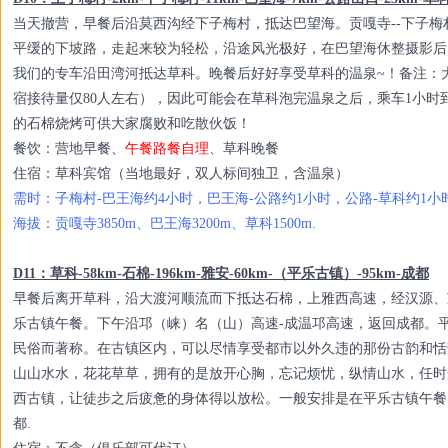
当天撤营，早餐后沿莫西沟经下子梅村，抵达巴望海。贡嘎寺--下子梅村
平缓的下坡路，走起来较为轻松，沿途风光极好，在巴望海休整摄影后
我们的专车沿田湾河抵达草科。晚餐后好好享受草科的温泉~！备注：
宿接待量仅80人左右），因此可能会在草科泡完温泉之后，乘车1小
的石棉烧烤可供大家腐败和吃散伙饭！
餐饮：营地早餐、
午餐路餐自理
、草科晚餐
住宿：草科宾馆（当地最好，双人标间独卫，含温泉）
需时：子梅村-巴王海约4小时，巴王海-公路约1小时，公路-草科约1小
海拔：贡嘎寺3850m、巴王海3200m、草科1500m.
D11：草科-58km-石棉-196km-雅安-60km-（平乐古镇）-95km-成都
早餐后离开草科，沿大渡河顺流而下抵达石棉，上雅西高速，经汉源、
乐古镇午餐。下午沿邛（崃）名（山）高速-成温邛高速，返回成都。
民俗而著称。在古镇区内，可以尽情享受都市以外久违的那份古韵和恬
山山水水，花花草草，拥有的是放开心胸，忘记烦忧，纵情山水，任时
西古镇，让徒步之后疲惫的身体得以放松。一般安排是在平乐古镇午餐
都.