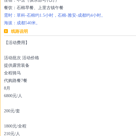
住宿：不含（俱乐部可代订）
餐饮：石棉早餐、上里古镇午餐
需时：草科-石棉约1.5小时，石棉-雅安-成都约4小时。
海拔：成都540米。
线路说明
【活动费用】
活动批次 活动价格
提供露营装备
全程骑马
代购路餐7餐
8月
6800元/人
200元/套
1800元/全程
210元/人