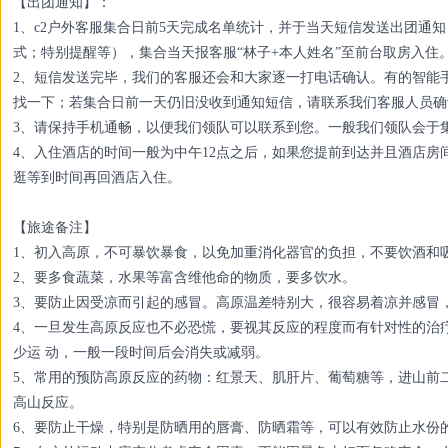
【出团通知】：
1、c2户外客服集合日前5天完成名单统计，并于当天短信发送出团通
式；特别提醒等），集合当天报客服“林子+本人姓名”至前台取房入住
2、短信发送完毕，我们的客服还会和大家逐一打电话确认。有的智能
找一下；若集合日前一天仍旧没收到通知短信，请联系我们客服人员确
3、请保持手机通畅，以便我们领队可以联系到您。一般我们领队会于
4、入住酒店的时间一般为中午12点之后，如果您提前到达并且酒店
逛等到时间再回酒店入住。
【旅途备注】
1、初入高原，不可暴饮暴食，以免加重消化器官的负担，不要饮酒和
2、要多食蔬菜，水果等富含维他命的物质，要多饮水。
3、要防止因受凉而引起的感冒。高原温差特别大，很容易着凉并感冒
4、一旦发生高原反应也不必恐慌，要视其反应的程度而有针对性的治
少运 动，一般一段时间后会消失或减弱。
5、常用的预防高原反应的药物：红景天、肌肝片、葡萄糖等，进山前
高山反应。
6、要防止干燥，特别是防晒用的唇膏、防晒霜等，可以有效防止水份