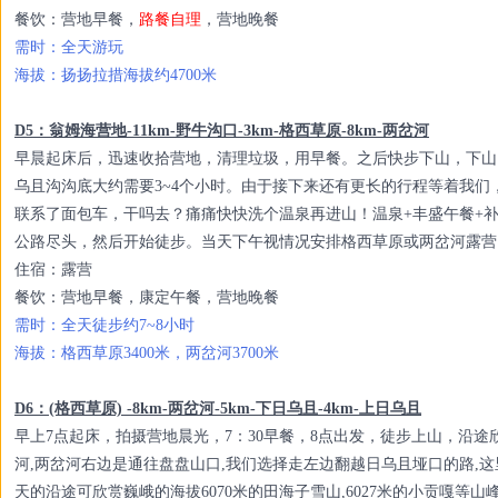
餐饮：营地早餐，
路餐自理
，营地晚餐
需时：全天游玩
海拔：扬扬拉措海拔约4700米
D5：翁姆海营地-11km-野牛沟口-3km-格西草原-8km-两岔河
早晨起床后，迅速收拾营地，清理垃圾，用早餐。之后快步下山，下山
乌且沟沟底大约需要3~4个小时。由于接下来还有更长的行程等着我
联系了面包车，干吗去？痛痛快快洗个温泉再进山！温泉+丰盛午餐+
公路尽头，然后开始徒步。当天下午视情况安排格西草原或两岔河露营
住宿：露营
餐饮：
营地早餐，康定午餐，营地晚餐
需时：全天徒步约7~8小时
海拔：格西草原3400米，两岔河3700米
D6：(格西草原) -8km-两岔河-5km-下日乌且-4km-上日乌且
早上7点起床，拍摄营地晨光，7：30早餐，8点出发，徒步上山，沿
河,两岔河右边是通往盘盘山口,我们选择走左边翻越日乌且垭口的路,这
天的沿途可欣赏巍峨的海拔6070米的田海子雪山,6027米的小贡嘎等山峰