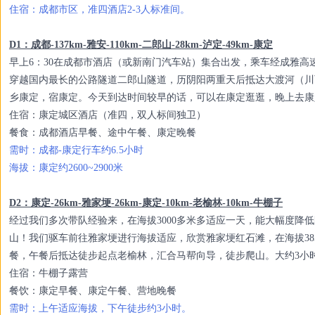
住宿：成都市区，准四酒店2-3人标准间。
D1：成都-137km-雅安-110km-二郎山-28km-泸定-49km-康定
早上6：30在成都市酒店（或新南门汽车站）集合出发，乘车经成雅
穿越国内最长的公路隧道二郎山隧道，历阴阳两重天后抵达大渡河（川
乡康定，宿康定。今天到达时间较早的话，可以在康定逛逛，晚上去康
住宿：
康定城区酒店（准四，双人标间独卫）
餐食：成都酒店早餐、途中午餐、康定晚餐
需时：成都-康定行车约6.5小时
海拔：康定约2600~2900米
D2：康定-26km-雅家埂-26km-康定-10km-老榆林-10km-牛棚子
经过我们多次带队经验来，在海拔3000多米多适应一天，能大幅度降
山！我们驱车前往雅家埂进行海拔适应，欣赏雅家埂红石滩，在海拔38
餐，午餐后抵达徒步起点老榆林，汇合马帮向导，徒步爬山。大约3小
住宿：牛棚子露营
餐饮：康定早餐、康定午餐、营地晚餐
需时：上午适应海拔，下午徒步约3小时。