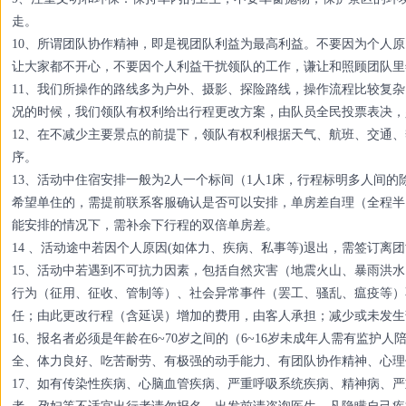
走。
10、所谓团队协作精神，即是视团队利益为最高利益。不要因为个人
让大家都不开心，不要因个人利益干扰领队的工作，谦让和照顾团队里
11、我们所操作的路线多为户外、摄影、探险路线，操作流程比较复
况的时候，我们领队有权利给出行程更改方案，由队员全民投票表决，
12、在不减少主要景点的前提下，领队有权利根据天气、航班、交通
序。
13、活动中住宿安排一般为2人一个标间（1人1床，行程标明多人间
希望单住的，需提前联系客服确认是否可以安排，单房差自理（全程半
能安排的情况下，需补余下行程的双倍单房差。
14 、活动途中若因个人原因(如体力、疾病、私事等)退出，需签订离
15、活动中若遇到不可抗力因素，包括自然灾害（地震火山、暴雨洪
行为（征用、征收、管制等）、社会异常事件（罢工、骚乱、瘟疫等）
任；由此更改行程（含延误）增加的费用，由客人承担；减少或未发生
16、报名者必须是年龄在6~70岁之间的（6~16岁未成年人需有监护
全、体力良好、吃苦耐劳、有极强的动手能力、有团队协作精神、心理
17、如有传染性疾病、心脑血管疾病、严重呼吸系统疾病、精神病、