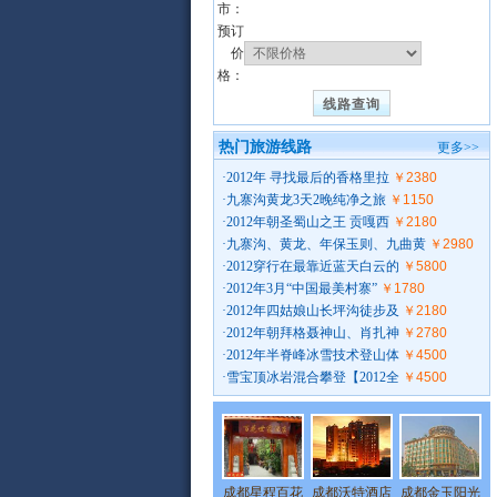
市：
预订
价
格：
热门旅游线路
更多>>
·
2012年 寻找最后的香格里拉
￥2380
·
九寨沟黄龙3天2晚纯净之旅
￥1150
·
2012年朝圣蜀山之王 贡嘎西
￥2180
·
九寨沟、黄龙、年保玉则、九曲黄
￥2980
·
2012穿行在最靠近蓝天白云的
￥5800
·
2012年3月“中国最美村寨”
￥1780
·
2012年四姑娘山长坪沟徒步及
￥2180
·
2012年朝拜格聂神山、肖扎神
￥2780
·
2012年半脊峰冰雪技术登山体
￥4500
·
雪宝顶冰岩混合攀登【2012全
￥4500
成都星程百花
成都沃特酒店
成都金玉阳光