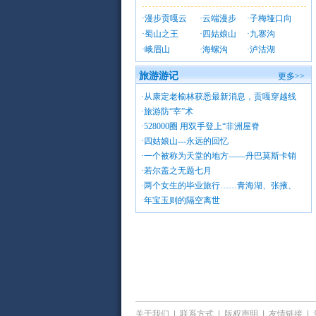
·
漫步贡嘎云
·
云端漫步
·
子梅垭口向
·
蜀山之王
·
四姑娘山
·
九寨沟
·
峨眉山
·
海螺沟
·
泸沽湖
旅游游记
更多>>
·
从康定老榆林获悉最新消息，贡嘎穿越线
·
旅游防“宰”术
·
528000圈 用双手登上“非洲屋脊
·
四姑娘山---永远的回忆
·
一个被称为天堂的地方——丹巴莫斯卡销
·
若尔盖之无题七月
·
两个女生的毕业旅行……青海湖、张掖、
·
年宝玉则的隔空离世
关于我们
|
联系方式
|
版权声明
|
友情链接
|