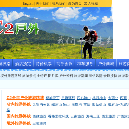
English
|
关于我们
|
联系我们
|
设为首页
|
加入收藏
游线路
酒店预定
特价机票
商务会议
租车服务
户外商城
旅游
境外旅游路线
旅游景点
土特产
图片库
户外资料
旅游新闻
民俗风情
会议接待
旅游常
C2全年户外旅游路线
稻城亚丁
贡嘎环线
四姑娘山
格聂神山
大西北
西藏
省内旅游路线
九寨沟黄龙
峨眉山 乐山
海螺沟
重庆
四姑娘山
峨眉山+九寨
路
国内旅游路线
西藏旅游
香格里拉环线
云南旅游
海南三亚
西北旅游
广西旅
境外旅游路线
出境旅游