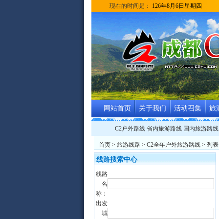
现在的时间是：
126年8月6日星期四
网站首页
关于我们
活动召集
旅
C2户外路线
省内旅游路线
国内旅游路线
首页
>
旅游线路
>
C2全年户外旅游路线
> 列表
线路搜索中心
线路
名
称：
出发
城