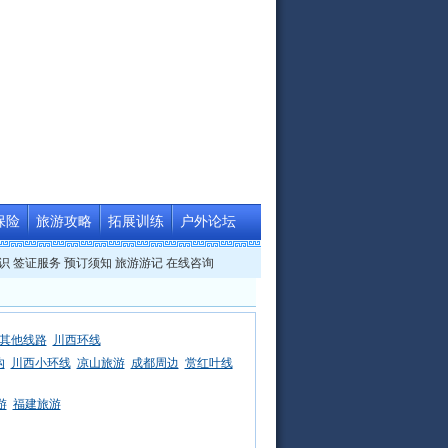
保险
旅游攻略
拓展训练
户外论坛
识
签证服务
预订须知
旅游游记
在线咨询
其他线路
川西环线
沟
川西小环线
凉山旅游
成都周边
赏红叶线
游
福建旅游