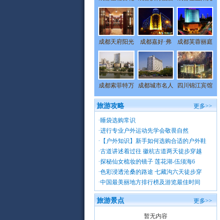
成都天府阳光
成都嘉好·弗
成都芙蓉丽庭
成都索菲特万
成都城市名人
四川锦江宾馆
旅游攻略
更多>>
·
睡袋选购常识
·
进行专业户外运动先学会敬畏自然
·
【户外知识】新手如何选购合适的户外鞋
·
古道讲述着过往 徽杭古道两天徒步穿越
·
探秘仙女梳妆的镜子 莲花湖-伍须海6
·
色彩浸透沧桑的路途 七藏沟六天徒步穿
·
中国最美丽地方排行榜及游览最佳时间
旅游景点
更多>>
暂无内容