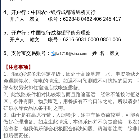
4、开户行：中国农业银行成都通锦桥支行
开户人：赖文 帐号：622848 0462 406 245 417
5、开户行：中国银行成都望平街分理处
开户人：赖文 帐号：6216 6031 0000 0801 006
6、支付宝交易账号：
姓 名：赖文
lw1719@sina.com
【注意事项】
1、沿线宾馆多未评定星级，因处于高原地带，水、电资源缺
会遇到停水、停电的情况。如遇不可预测或不可抗拒的因素，
部有权另安排住宿酒店或帐篷露营。
2、此线路条件相对比较艰苦而且路途遥远，经常不能按时抵
区，条件有限、物质匮乏，用餐多有不合口味之处。所以请参
矿泉水等食品以备不时之需。
3、由于是在高原行驶，人烟稀少，途中车辆负荷较重，可能
做好心理准备。如发生此情况，本俱乐部并不负责赔偿，多发
给游客，但我俱乐部会积极配合解决问题。请游客注意，除非
担赔偿责任。