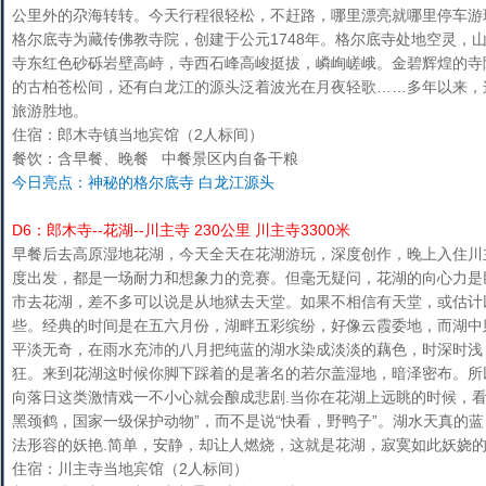
公里外的尕海转转。今天行程很轻松，不赶路，哪里漂亮就哪里停车游
格尔底寺为藏传佛教寺院，创建于公元1748年。格尔底寺处地空灵，
寺东红色砂砾岩壁高峙，寺西石峰高峻挺拔，嶙峋嵯峨。金碧辉煌的寺
的古柏苍松间，还有白龙江的源头泛着波光在月夜轻歌……多年以来，
旅游胜地。
住宿：郎木寺镇当地宾馆（2人标间）
餐饮：含早餐、晚餐 中餐景区内自备干粮
今日亮点：神秘的格尔底寺 白龙江源头
D6：郎木寺--花湖--川主寺 230公里 川主寺3300米
早餐后去高原湿地花湖，今天全天在花湖游玩，深度创作，晚上入住川
度出发，都是一场耐力和想象力的竞赛。但毫无疑问，花湖的向心力是
市去花湖，差不多可以说是从地狱去天堂。如果不相信有天堂，或估计
些。经典的时间是在五六月份，湖畔五彩缤纷，好像云霞委地，而湖中
平淡无奇，在雨水充沛的八月把纯蓝的湖水染成淡淡的藕色，时深时浅
狂。来到花湖这时候你脚下踩着的是著名的若尔盖湿地，暗泽密布。所
向落日这类激情戏一不小心就会酿成悲剧.当你在花湖上远眺的时候，看
黑颈鹤，国家一级保护动物”，而不是说“快看，野鸭子”。湖水天真的
法形容的妖艳.简单，安静，却让人燃烧，这就是花湖，寂寞如此妖娆
住宿：川主寺当地宾馆（2人标间）