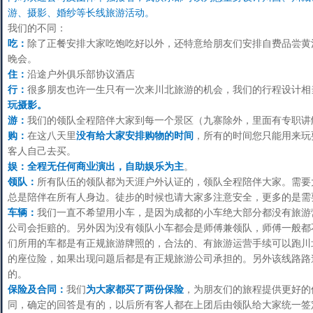
游、摄影、婚纱等长线旅游活动。
我们的不同：
吃：
除了正餐安排大家吃饱吃好以外，还特意给朋友们安排自费品尝黄
晚会。
住：
沿途户外俱乐部协议酒店
行：
很多朋友也许一生只有一次来川北旅游的机会，我们的行程设计相
玩摄影。
游：
我们的领队全程陪伴大家到每一个景区（九寨除外，里面有专职讲
购：
在这八天里
没有给大家安排购物的时间
，所有的时间您只能用来玩
客人自己去买。
娱：
全程无任何商业演出，自助娱乐为主
。
领队：
所有队伍的领队都为天涯户外认证的，领队全程陪伴大家。需要
总是陪伴在所有人身边。徒步的时候也请大家多注意安全，更多的是需
车辆：
我们一直不希望用小车，是因为成都的小车绝大部分都没有旅游
公司会拒赔的。另外因为没有领队小车都会是师傅兼领队，师傅一般都
们所用的车都是有正规旅游牌照的，合法的、有旅游运营手续可以跑川
的座位险，如果出现问题后都是有正规旅游公司承担的。另外该线路路
的。
保险及合同：
我们
为大家都买了两份保险
，为朋友们的旅程提供更好的
同，确定的回答是有的，以后所有客人都在上团后由领队给大家统一签