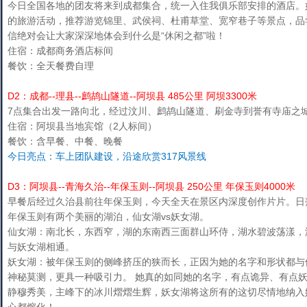
今日全国各地的团友将来到成都集合，统一入住我俱乐部安排的酒店。
的旅游活动，推荐游览锦里、武侯祠、杜甫草堂、宽窄巷子等景点，品
信绝对会让大家深深地体会到什么是“休闲之都”啦！
住宿：成都商务酒店标间
餐饮：全天餐费自理
D2：成都--理县--鹧鸪山隧道--阿坝县 485公里 阿坝3300米
7点集合出发一路向北，经过汶川、鹧鸪山隧道、刷金寺到誉有寺庙之
住宿：阿坝县当地宾馆（2人标间）
餐饮：含早餐、中餐、晚餐
今日亮点：车上团队建设，沿途欣赏317风景线
D3：阿坝县--青海久治--年保玉则--阿坝县 250公里 年保玉则4000米
早餐后经过久治县前往年保玉则，今天全天在景区内深度创作片片。日
年保玉则有两个美丽的湖泊，仙女湖vs妖女湖。
仙女湖：南北长，东西窄，湖的东南西三面群山环侍，湖水碧波荡漾，
与妖女湖相通。
妖女湖：被年保玉则的侧峰挤压的狭而长，正因为她的名字和形状都与
神秘莫测，更具一种吸引力。 她真的如同她的名字，有点诡异、有点
静穆秀美，主峰下的冰川熠熠生辉，妖女湖将这所有的这切尽情地纳入