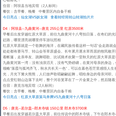
心都熔化！
住宿：阿坝县当地宾馆（2人标间）
餐饮：含早餐、晚餐 中餐景区内自备干粮
今日亮点：仙女湖VS妖女湖 拿着转经筒转山转湖拍片片
D4：阿坝县--九曲黄河--唐克 255公里 红原3500米
早餐后出发穿越红原大草原，前往九曲黄河十八弯拍日落，在奇幻的光
赶路，哪里漂亮就哪里停车游玩照相
红原大草原就是一个歌舞的海洋，在藏民族传着这样一句话“会走路就会
处处都有赛马节、转山会等草原盛会。长年累月逐水草而居的牧民敞开
着帐篷，走亲串友、跳舞唱歌、比试骑术欢聚一堂秋天的红原大草原是
九曲黄河第一湾：没有浊浪滔天，没有气势磅礴，在黄河母亲的身边，
领略“落霞与孤鸿齐飞，秋水共长天一色”，可以在暮色苍茫里感悟人生
光，月光下篝火熊熊，人们放声歌唱翩翩起舞，唱给身边的母亲河听。
点点变红朝山边落下去时，整个河谷笼罩在了一片金黄之中，然后随
住宿：唐克当地宾馆（2人标间）
餐饮：含早餐、晚餐、中餐景区内自备干粮
今日亮点：红原大草原策马奔腾VS九曲黄河十八弯日落
D5：唐克--若尔盖--郎木寺镇 150公里 郎木寺3700米
早餐后出发穿越若尔盖大草原，前往传说中的郎木寺镇，下午在郎木寺