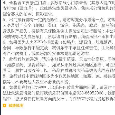
4、全程含主要景点门票，多数沿线小门票未含（其原因是在
安排为门票自理）。此线路沿线风景漂亮，我俱乐部司机和领
配合客人的拍照、摄影需求。
5、出门旅行都有一定的危险性，请游客充分考虑这一点。游
人身及财产安全（例如：登山、游泳、泡温泉、攀岩、骑马等
身及财产损失，将按有关保险条例由保险公司进行赔偿；本公
和购物等均为自愿项目，所以请自行斟酌，我俱乐部不承担
6、如果因为人力不可抗拒因素（如塌方、泥石流、航班延误
合同，导致旅行不能完成，我俱乐部不承担任何责任。由此导
有产生的费用，我俱乐部将实事求是地退还游客。
7、此行程旅途遥远，请准备好晕车药等。景点地处高原，早
（如感冒药、肠胃药等）。如果从未到过高原地区旅行，可在
景天、肌甘口服液等，以上药品在成都各大药品销售店均有销
8、旅行过程中所经地区多为少数民族地区（如藏、羌、彝族
惯等，不要与他人发生不必要的纠纷。
9、如果您在旅行过程中，出现任何质量方面的问题，请及时
法让您满意请及时拨打我俱乐部值班电话028-86952068
程中，您没有任何质量方面的反应，而在结束行程后提起投诉
线路说明