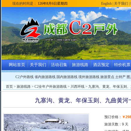
现在的时间是：
126年8月6日星期四
English
|
关于我们
|
网站首页
关于我们
活动召集
旅游线路
酒店预定
特价机票
C2户外路线
省内旅游路线
国内旅游路线
境外旅游路线
旅游景点
土特产
图
首页
>
旅游线路
>
C2全年户外旅游路线
>
川西环线
> 九寨沟、黄龙、年保玉则、
九寨沟、黄龙、年保玉则、九曲黄河
预订价格：
￥29
旅游天数：9 天