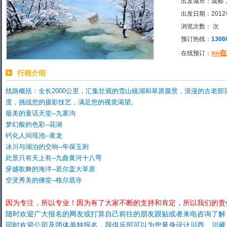
出发城市：成都
出发日期：2012
浏览次数：
次
预订热线：
1306
==
在线预订：
行程介绍
线路概括：全长2000公里，汇集壮观的雪山镜湖和草原蜃景，浪漫的古老
度，挑战您的摄影技艺，满足您的视觉渴望。
最美的童话天堂--九寨沟
梦幻般的色彩--花湖
钙化人间瑶池--黄龙
冰川与湖泊的交响--年保玉则
此景只有天上有--九曲黄河十八弯
穿越歌舞的海洋--若尔盖大草原
空灵秀美的佛堂--格尔底寺
因为专注，所以专业！因为有了大家不断的支持和肯定，所以我们的责
随时欢迎广大报名的网友或打算自己前往的朋友跟贴或者来电咨询了解
同时欢迎公司及团体单独报名，我俱乐部可以为您量身设计川西、川藏