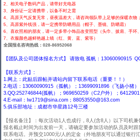
2、相关电子数码产品，请带好充电器
3、身份证一定请携带，以备不时之需
4、高原天气反复无常，昼夜温差大，请咨询领队带上足够的保暖衣物
5、高原紫外线强，请一定携带防晒用品（帽子、墨镜、防晒霜）
6、喜欢照相的朋友，请一定多带小饰品改变照型（头巾、披肩、手环
7、衣服颜色越鲜艳越上镜（红、黄、蓝、紫等）
全国报名咨询热线：028-86952068
【团队及公司团体报名方式】 请致电 孤帆：13060090915 QQ
【联系方式】:
1.网上：此贴后跟帖并请站内留下联系电话（重要！！）
2.电话：13060090915（孤帆）；13699091896（飞扬小猪
3.QQ:252746844(孤帆）；969650259（C2户外）；6412
4.E-mail：
lw1719@sina.com
；
88053550@163.com
5.俱乐部地址：成都市华星路12号三楼
【报名备注】：每次活动1人也成行，8人(含8人）以下司机
报名截止时间为出发前一天，请确定要参加活动的队员及时跟
联系电话。并预交1000元/人的定金（外地朋友可以通过银