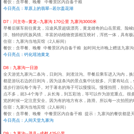
餐饮：含早餐、晚餐 中餐景区内自备干粮
今日亮点：草原上的翡翠--若尔盖花湖
D7：川主寺--黄龙--九寨沟 170公里 九寨沟3000米
早餐后驱车前往黄龙，沿途风景超级漂亮，黄龙雄奇的山岳景观、险峻
洋、独特的民族风情、丰富的动植物资源相互映衬，浑然一体，具有极
住宿：九寨沟当地宾馆（2人标间）
餐饮：含早餐、晚餐 中餐景区内自备干粮 如时间允许晚上赠送九寨
今日亮点：钙化瑶池黄龙
D8：九寨沟一日游
全天游览九寨沟二条沟，日则沟、则渣洼沟。早餐后乘车进入沟内，换
都是游玩右边的日则沟，因为这条沟的景点集中比较多。只要有站点，
道步行游玩每个海子。对于著名的海子可以慢慢玩。慢慢拍照，别担心
点不多，就3-4个海子，从长海，到五彩池，等可以作为游览重点。很
览的时候一定注意安全。因为有的地方有水，路滑。所以每一次拍照的时
住宿：九寨沟当地宾馆（2人标间）
餐饮：含早餐、晚餐 中餐景区内自备干粮 提示：九寨沟的餐饮都是
今日亮点：人间天堂九寨沟
D9：九寨沟--茂县--成都 425公里