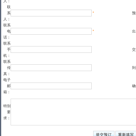
人：
联
系
*
预
人：
联系
电
*
出
话：
联系
手
交
机：
联系
传
到
真：
电子
邮
确
箱：
特别
要
求：