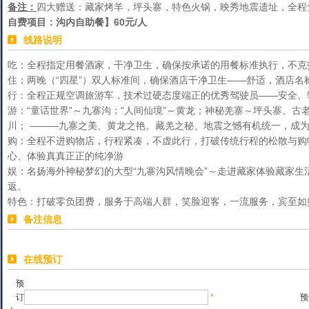
备注：
四大赠送：藏家烤羊，坪头寨，特色火锅，映秀地震遗址，全程
自费项目：沟内自助餐】60元/人
线路说明
吃：全程指定用餐酒家，干净卫生，确保按承诺的用餐标准执行，不克
住：两晚（“四星”）双人标准间，确保酒店干净卫生——舒适，酒店名
行：全程正规空调旅游车，技术过硬态度端正的优秀驾驶员——安全、
游：“童话世界”～九寨沟；“人间仙境”～黄龙；神秘羌寨～坪头寨、古
川； ———九寨之美、黄龙之艳、藏羌之秘、地震之憾有机统一，成
购：全程不进购物店，行程紧凑，不虚此行，打破传统行程的松散与购
心、体验真真正正的纯净游
娱：名扬海外神秘梦幻的大型“九寨沟风情晚会”～走进藏家体验藏家生
返。
特色：打破零负团费，服务于高端人群，笑脸迎客，一流服务，宾至如
备注信息
在线预订
预
订
*
预