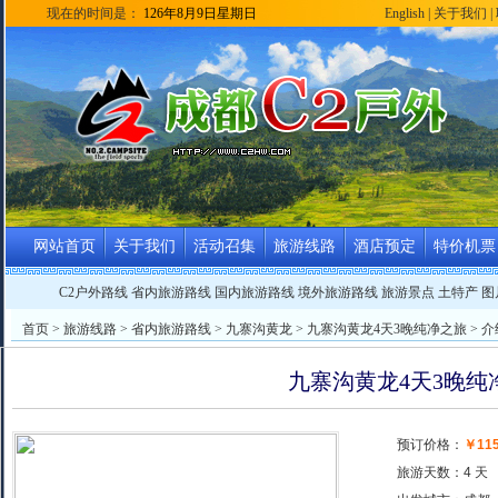
现在的时间是：
126年8月9日星期日
English
|
关于我们
|
网站首页
关于我们
活动召集
旅游线路
酒店预定
特价机票
C2户外路线
省内旅游路线
国内旅游路线
境外旅游路线
旅游景点
土特产
图
首页
>
旅游线路
>
省内旅游路线
>
九寨沟黄龙
> 九寨沟黄龙4天3晚纯净之旅 > 介
九寨沟黄龙4天3晚纯
预订价格：
￥11
旅游天数：4 天