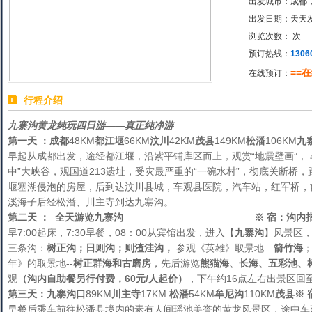
出发城市：成都
出发日期：天天
浏览次数：
次
预订热线：
1306
==
在线预订：
行程介绍
九寨沟黄龙纯玩四日游——真正纯净游
第一天
：
成都
48KM
都江堰
66KM
汶川
42KM
茂县
149KM
松潘
106KM
九
早起从成都出发，途经都江堰，沿紫平铺库区而上，观赏“地震壁画”，
中”大峡谷，观国道213遗址，受灾最严重的“一碗水村”，彻底关断桥
堰塞湖侵泡的房屋，后到达汶川县城，车观县医院，汽车站，红军桥，前
溪海子后经松潘、川主寺到达九寨沟。
第二天 ： 全天游览九寨沟
※
宿：沟内
早7:00起床，7:30早餐，08：00从宾馆出发，进入【
九寨沟
】风景区
三条沟：
树正沟；日则沟；则渣洼沟，
参观《英雄》取景地—
箭竹海
；
年》的取景地--
树正群海和古磨房
，先后游览
熊猫海、长海、五彩池、
观
（沟内自助餐另行付费，60元/人起价）
，下午约16点左右出景区回
第三天：
九寨沟口
89KM
川主寺
17KM
松潘
54KM
牟尼沟
110KM
茂县※
早餐后乘车前往松潘县境内的素有人间瑶池美誉的黄龙风景区，途中车观