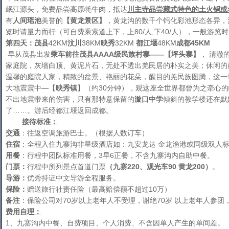
岷江源头，免费品尝高原牦牛肉，抵达
川主寺品尝藏式特色的土火锅或
有
人间瑶池
美誉的
【
黄龙景区
】
，黄龙沟的数千个钙化彩池形态各异，
览时请量力而行（可自费乘索道上下，上80/人,下40/人），一般游览时
第四天：
茂县
42KM
汶川
38KM
映秀
32KM
都江堰
48KM
成都45
早从茂县出发
乘车前往茂县
AAAA
级民族村寨
——
【坪头寨】
， 清澈
家庭院，灰墙白顶、黄泥片石，无处不透出羌民居的朴实之美；休闲的
温馨的庭院人家，精致的盆景、艳丽的花朵，醒目的羌民族图腾，这一
大地震震中—【
映秀镇
】（约30分钟），观这座全世界都曾为之牵心
不出地震带来的伤害，只有那特意保留的
漩口中学
倾斜的教学楼还在默
了……。游后经都江堰返回成都。
接待标准：
交通
：往返空调旅游巴士。（根据人数订车）
住宿
：全程入住九寨沟非星级酒店如：九安龙达 金龙渔港或同级双人
用餐
：行程中团队标准用餐，3早6正餐，不含九寨沟内自助中餐。
门票：
行程中所列景点首道门票
（九寨220、观光车90 黄龙200）
。
导游：
优秀持证中文导游全程服务。
保险：
赠送旅行社责任险（最高赔偿额不超过10万）
备注
：保险公司对70岁以上老年人不受理，谢绝70岁 以上老年人参团
费用自理：
1、九寨沟内中餐、自费项目、个人消费、不含因单人产生的单间差。