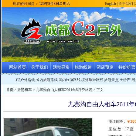
现在的时间是：
126年8月8日星期六
English
|
关于我们
|
网站首页
关于我们
活动召集
旅游线路
酒店预定
特价机票
C2户外路线
省内旅游路线
国内旅游路线
境外旅游路线
旅游景点
土特产
图
首页
>
旅游租车
> 九寨沟自由人租车2011年8月价格表 > 正文
九寨沟自由人租车2011年
预订价格：
￥16
座 位 数：17 座