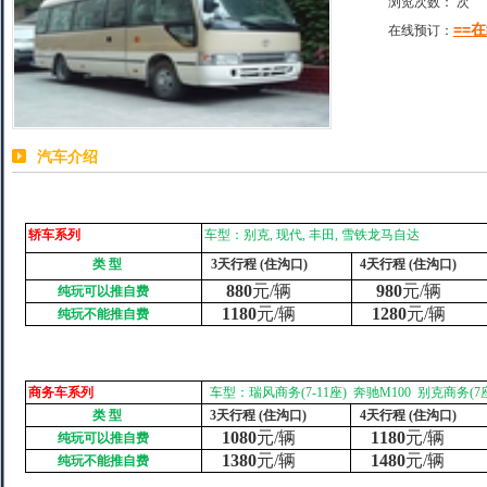
浏览次数：
次
==
在线预订：
汽车介绍
轿车系列
车型：别克
,
现代
,
丰田
,
雪铁龙马自达
类
型
3
天行程
(
住沟口
)
4
天行程
(
住沟口
)
880
元
/
辆
980
元
/
辆
纯玩可以推自费
1180
元
/
辆
1280
元
/
辆
纯玩不能推自费
商务车系列
车型：瑞风商务
(7-11
座
)
奔驰
M100
别克商务
(7
类
型
3
天行程
(
住沟口
)
4
天行程
(
住沟口
)
1080
元
/
辆
1180
元
/
辆
纯玩可以推自费
1380
元
/
辆
1480
元
/
辆
纯玩不能推自费