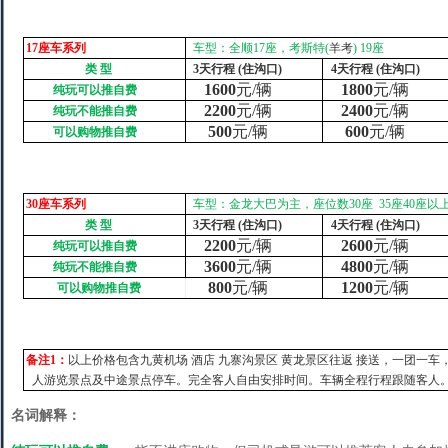
17
座车系列
车型：全顺
17
座，考斯特
(
羊考
) 19
座
类
型
3
天行程
(
住沟口
)
4
天行程
(
住沟口
)
1600
元
/
辆
1800
元
/
辆
纯玩可以推自费
2200
元
/
辆
2400
元
/
辆
纯玩不能推自费
500
元
/
辆
600
元
/
辆
可以购物推自费
30
座车系列
车型：金龙大巴为主，座位数
30
座
35
座
40
座以
类
型
3
天行程
(
住沟口
)
4
天行程
(
住沟口
)
2200
元
/
辆
2600
元
/
辆
纯玩可以推自费
3600
元
/
辆
4800
元
/
辆
纯玩不能推自费
800
元
/
辆
1200
元
/
辆
可以购物推自费
备注
1
：
以上价格包含
九黄机场
酒店
九寨沟景区
黄龙景区往返
接送，一团一车
人游览景点及中途景点停车。完全客人自由安排时间。车辆全程行程跟随客人
名词解释：