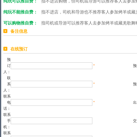
纯玩可以推自费：
指不进店购物，但司机或导游可以推荐客人去参加
纯玩不能推自费：
指不进店，司机和导游也不推荐客人参加烤羊或藏
可以购物推自费：
指司机或导游可以推荐客人去参加烤羊或藏羌歌舞
备注信息
在线预订
预
订
*
预
人：
联
系
*
预
人：
联系
电
*
出
话：
联系
手
交
机：
联系