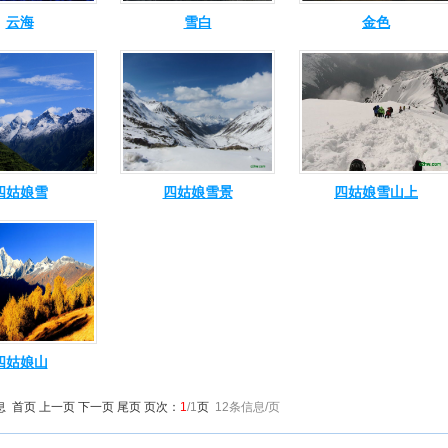
云海
雪白
金色
四姑娘雪
四姑娘雪景
四姑娘雪山上
四姑娘山
 首页 上一页 下一页 尾页 页次：
1
/1
页
12条信息/页