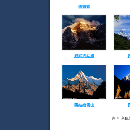
四姐妹
威武四姑娘
四姑娘雪山
共
10
条信息