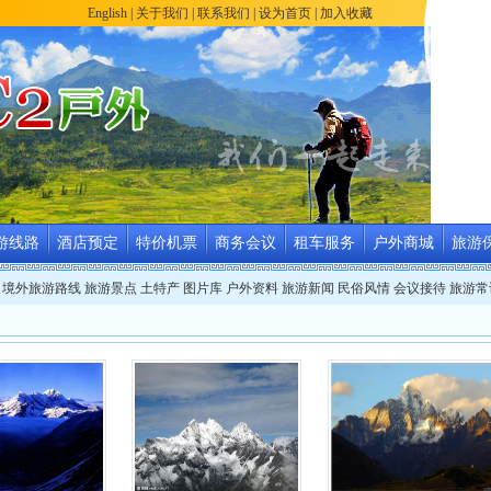
English
|
关于我们
|
联系我们
|
设为首页
|
加入收藏
游线路
酒店预定
特价机票
商务会议
租车服务
户外商城
旅游
境外旅游路线
旅游景点
土特产
图片库
户外资料
旅游新闻
民俗风情
会议接待
旅游常