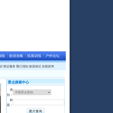
保险
旅游攻略
拓展训练
户外论坛
识
签证服务
预订须知
旅游游记
在线咨询
景点搜索中心
类
别：
标
题：