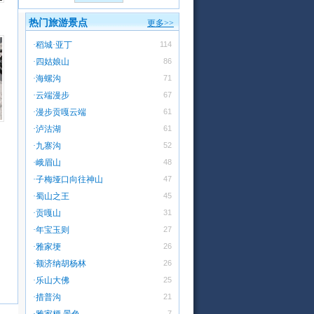
热门旅游景点
更多>>
·
稻城·亚丁
114
·
四姑娘山
86
·
海螺沟
71
·
云端漫步
67
·
漫步贡嘎云端
61
·
泸沽湖
61
·
九寨沟
52
·
峨眉山
48
·
子梅垭口向往神山
47
·
蜀山之王
45
·
贡嘎山
31
·
年宝玉则
27
·
雅家埂
26
·
额济纳胡杨林
26
·
乐山大佛
25
·
措普沟
21
7