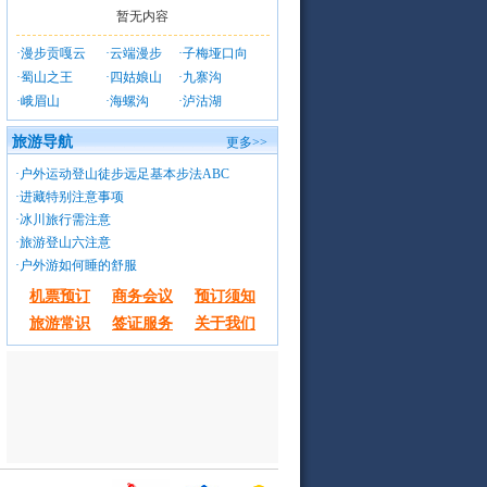
暂无内容
·
漫步贡嘎云
·
云端漫步
·
子梅垭口向
·
蜀山之王
·
四姑娘山
·
九寨沟
·
峨眉山
·
海螺沟
·
泸沽湖
旅游导航
更多>>
·
户外运动登山徒步远足基本步法ABC
·
进藏特别注意事项
·
冰川旅行需注意
·
旅游登山六注意
·
户外游如何睡的舒服
机票预订
商务会议
预订须知
旅游常识
签证服务
关于我们