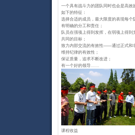
一个具有战斗力的团队同时也会是高效
如下的特征：
选择合适的成员，最大限度的表现每个
有明确的分工和责任；
队员在强项上得到发挥，在弱项上得到
共同的目标；
致力内部交流的有效性——通过正式和
维持纪律的有效性；
保证质量，追求不断改进；
有一个好的领导.......
课程收益