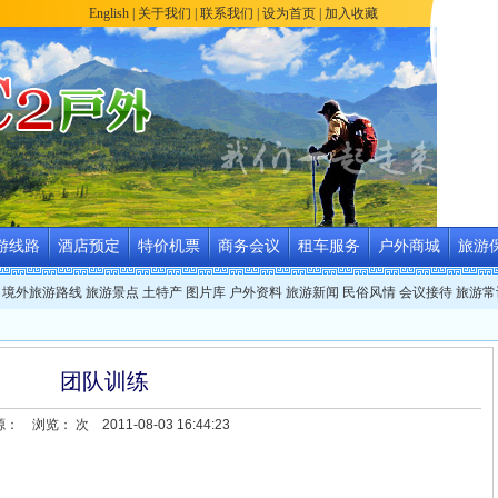
English
|
关于我们
|
联系我们
|
设为首页
|
加入收藏
游线路
酒店预定
特价机票
商务会议
租车服务
户外商城
旅游
境外旅游路线
旅游景点
土特产
图片库
户外资料
旅游新闻
民俗风情
会议接待
旅游常
团队训练
源：
浏览：
次 2011-08-03 16:44:23