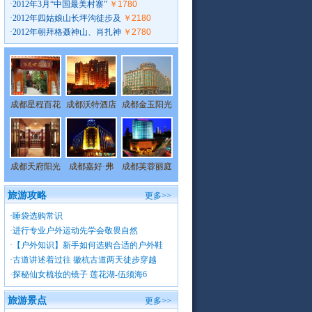
·
2012年3月“中国最美村寨”
￥1780
·
2012年四姑娘山长坪沟徒步及
￥2180
·
2012年朝拜格聂神山、肖扎神
￥2780
成都星程百花
成都沃特酒店
成都金玉阳光
成都天府阳光
成都嘉好·弗
成都芙蓉丽庭
旅游攻略
更多>>
·
睡袋选购常识
·
进行专业户外运动先学会敬畏自然
·
【户外知识】新手如何选购合适的户外鞋
·
古道讲述着过往 徽杭古道两天徒步穿越
·
探秘仙女梳妆的镜子 莲花湖-伍须海6
旅游景点
更多>>