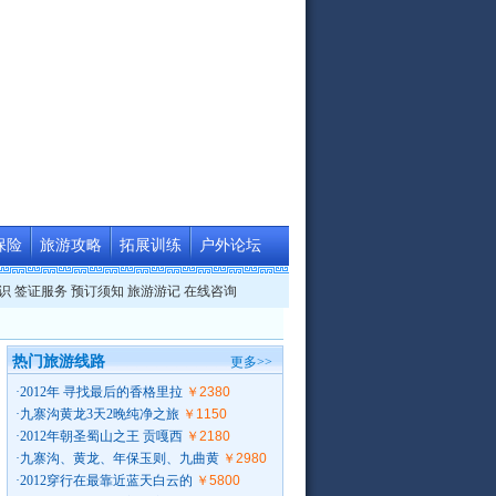
保险
旅游攻略
拓展训练
户外论坛
识
签证服务
预订须知
旅游游记
在线咨询
热门旅游线路
更多>>
·
2012年 寻找最后的香格里拉
￥2380
·
九寨沟黄龙3天2晚纯净之旅
￥1150
·
2012年朝圣蜀山之王 贡嘎西
￥2180
·
九寨沟、黄龙、年保玉则、九曲黄
￥2980
·
2012穿行在最靠近蓝天白云的
￥5800